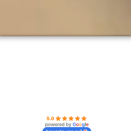
5.0
powered by
G
o
o
g
l
e