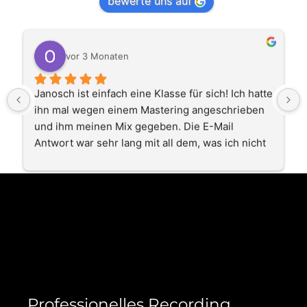
bewerte uns auf
vor 3 Monaten
Janosch ist einfach eine Klasse für sich! Ich hatte 
ihn mal wegen einem Mastering angeschrieben 
und ihm meinen Mix gegeben. Die E-Mail 
Antwort war sehr lang mit all dem, was ich nicht 
hören wollte. Das Instrumentale, die 
Soundausfall gut, aber der Mix war wirklich 
schei....! Er gab sich solch eine Mühe, auf jeden 
Punkt einzugehen und erstellte KEIN Mastering, 
Danke! Ich prüfte alles was er sagte, und siehe 
da, meine neuen Produktionen funktionieren!!! Er 
macht einen super super Job. Danke Janosch! 
Und, wenn ich mal in Bayern bin, werde ich Dich 
besuchen. Auf mehr geile Musik mit Janosch 
Professionelles Recording